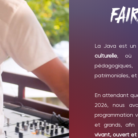
FAI
La Java est un 
culturelle
, où s
pédagogiques,
patrimoniales, et
En attendant que
2026, nous avo
programmation v
et grands, afi
vivant, ouvert et