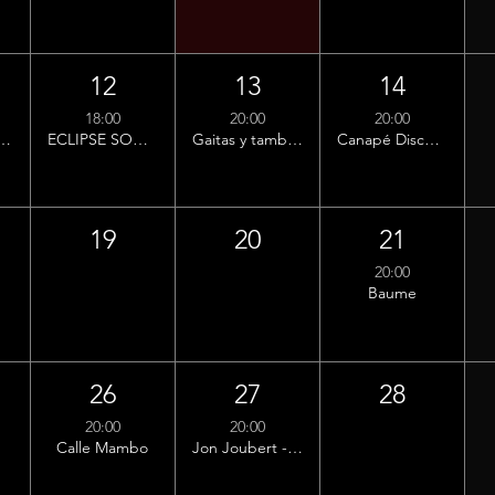
12
13
14
18:00
20:00
20:00
n Chenet trio
ECLIPSE SONORE ( Dj Yugi) - Collectif de l'orangeade
Gaitas y tambores de Jan Jacinto
Canapé Disco - Crowd control
19
20
21
20:00
Baume
26
27
28
20:00
20:00
Calle Mambo
Jon Joubert - Carte blanche