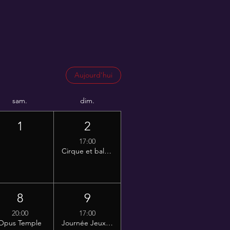
Aujourd'hui
sam.
dim.
1
2
17:00
Cirque et bal électrotropical 🎷✨
8
9
20:00
17:00
Opus Temple
Journée Jeux de Societé