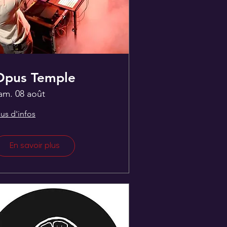
Opus Temple
am. 08 août
lus d'infos
En savoir plus