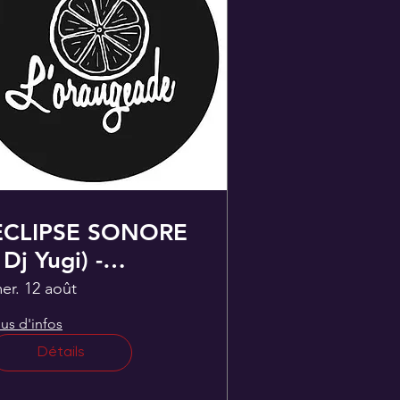
ECLIPSE SONORE
 Dj Yugi) -
ollectif de
er. 12 août
l'orangeade
lus d'infos
Détails