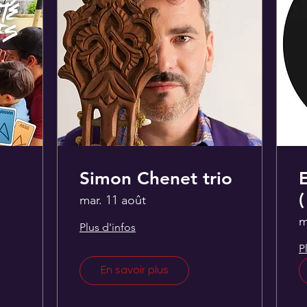
Simon Chenet trio
(
mar. 11 août
C
m
Plus d'infos
P
En savoir plus