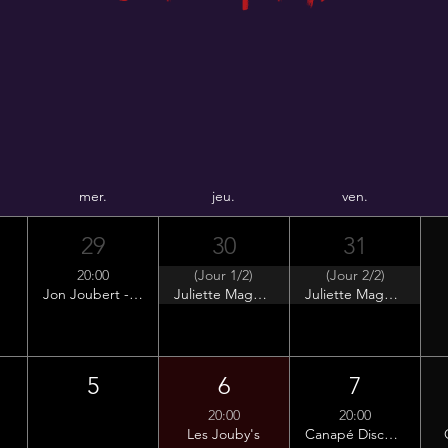
mer.
jeu.
ven.
29
30
31
20:00
(Jour 1/2)
(Jour 2/2)
Jon Joubert - Carte blanche
Juliette Magnevasoa
Juliette Magnevasoa
5
6
7
20:00
20:00
Les Jouby's
Canapé Disco - DJ Pernambuco