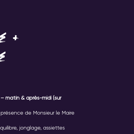
& MANGER
PODCAST
LLER
e +
e
 matin & après-midi (sur
présence de Monsieur le Maire
quilibre, jonglage, assiettes