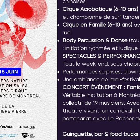
chinoises
Cirque Acrobatique (6-10 ans)
et championne de surf tande
Cirque en Famille (6-10 ans)
av
rue.
Body Percussion & Danse
(tou
: initiation rythmée et ludique
SPECTACLES & PERFORMANC
Tout le week-end, sous chapite
Performances surprises, clown
Une ambiance de mini-festival
CONCERT ÉVÉNEMENT : Fanfar
Véritable institution à Montréa
collectif de 19 musiciens. Ave
théâtre vivant, un carnaval in
partenariat avec Le Rocher d
Guinguette, bar & food trucks 