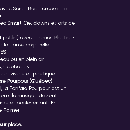
avec Sarah Burel, circassienne
m.
ec Smart Cie, clowns et arts de
t public) avec Thomas Blacharz
 à la danse corporelle.
ES
au ou en plein air :
s, acrobaties…
 conviviale et poétique.
e Pourpour (Québec)
l, la Fanfare Pourpour est un
c eux, la musique devient un
time et bouleversant. En
e Palmer
sur place.