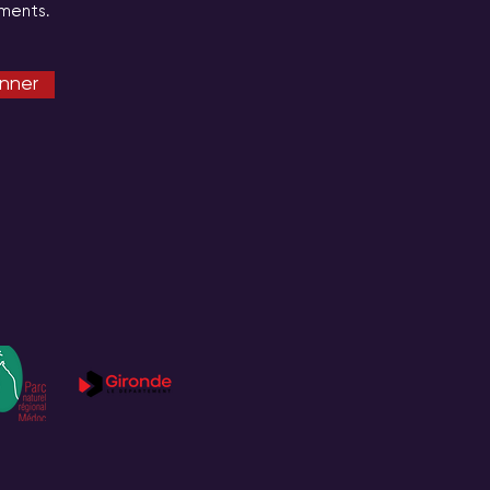
ments.
nner