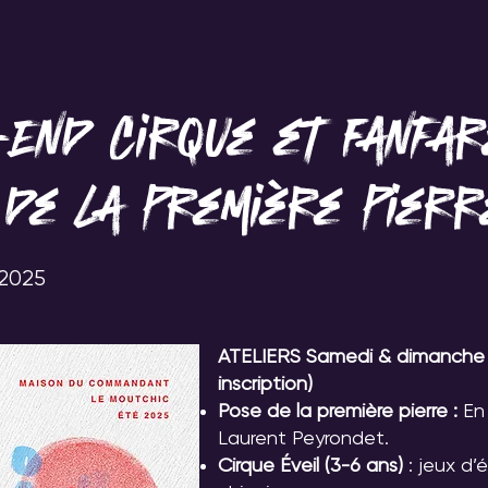
DÉCOUVRIR LA JAVA
FAIRE LA JAVA
BOIRE 
IR LA JAVA
COLLABORER & TRAVAI
End Cirque et Fanfar
INFOS & CONTACT
de la première pierr
 2025
ATELIERS Samedi & dimanche –
inscription)
Pose de la première pierre :
En 
Laurent Peyrondet.
Cirque Éveil (3-6 ans)
: jeux d’é