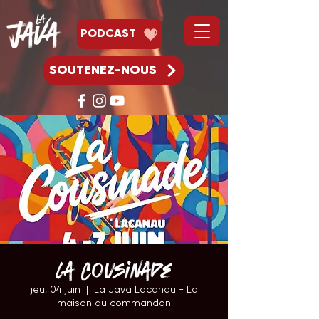
PODCAST
SOUTENEZ-NOUS
La Cousinade
jeu. 04 juin
  |  
La Java Lacanau - La
maison du commandan