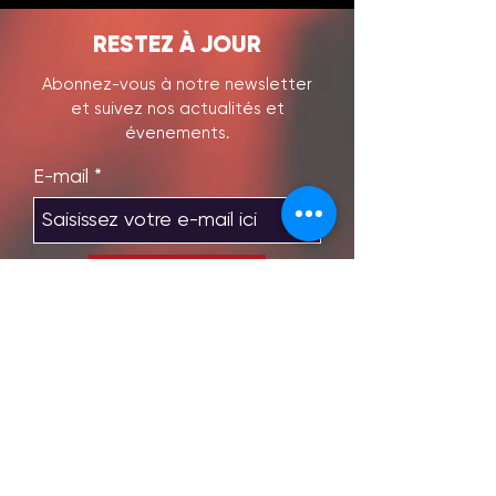
RESTEZ À JOUR
Abonnez-vous à notre newsletter
et suivez nos actualités et
évenements.
E-mail
S'abonner