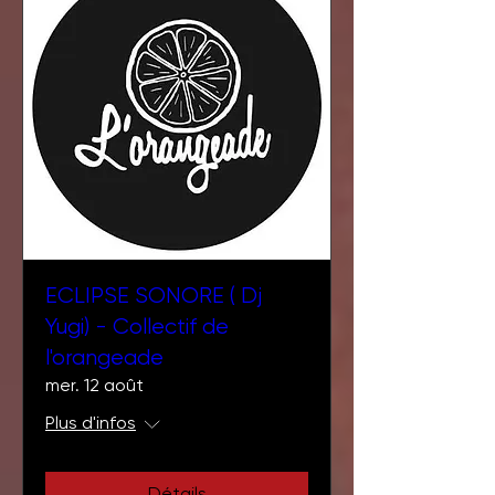
ECLIPSE SONORE ( Dj
Yugi) - Collectif de
l'orangeade
mer. 12 août
Plus d'infos