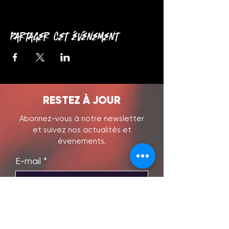
Partager cet événement
RESTEZ À JOUR
Abonnez-vous à notre newsletter
et suivez nos actualités et
évenements.
E-mail
S'abonner