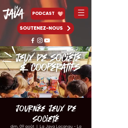
PODCAST
SOUTENEZ-NOUS
Journée Jeux de
Societé
dim. 09 août
  |  
La Java Lacanau - La