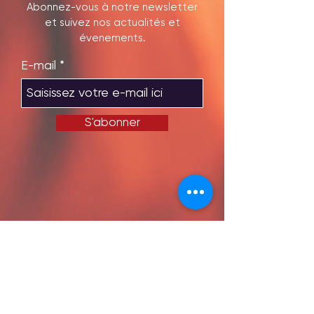
Abonnez-vous à notre newsletter
et suivez nos actualités et
évenements.
E-mail
S'abonner