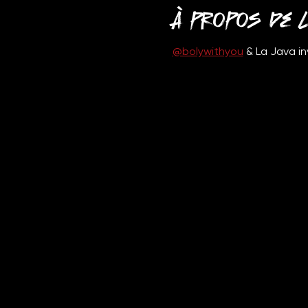
À propos de l
@bolywithyou
 & La Java i