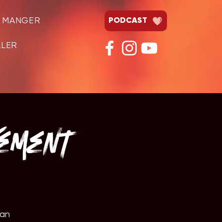
& MANGER
PODCAST
LLER
ément
dan