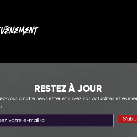
événement
RESTEZ À JOUR
z-vous à notre newsletter et suivez nos actualités et évene
S'abo