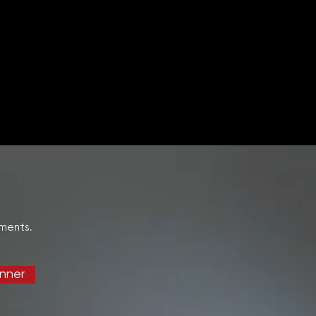
ments.
nner