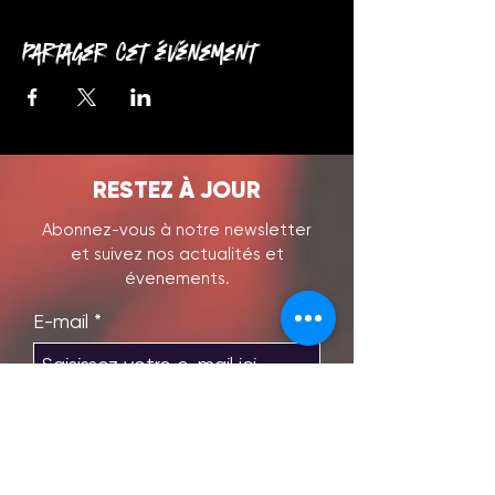
Partager cet événement
RESTEZ À JOUR
Abonnez-vous à notre newsletter
et suivez nos actualités et
évenements.
E-mail
S'abonner