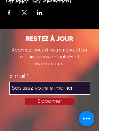
Partager cet événement
RESTEZ À JOUR
Abonnez-vous à notre newsletter
et suivez nos actualités et
évenements.
E-mail
S'abonner